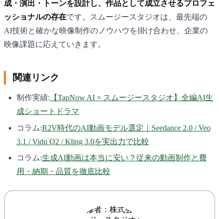
成・演出・トーンを設計し、作品として成立させるプロフェ
ッショナルの存在
です。スムージースタジオは、最先端の
AI技術と確かな映像制作のノウハウを掛け合わせ、企業の
映像課題に応えていきます。
関連リンク
制作実績:
【TapNow AI × スムージースタジオ】全編AI生
成ショートドラマ
コラム:
R2V時代のAI動画モデル選定｜Seedance 2.0 / Veo
3.1 / Vidu Q2 / Kling 3.0を実出力で比較
コラム:
生成AI動画は本当に安い？従来の動画制作と費
用・納期・品質を徹底比較