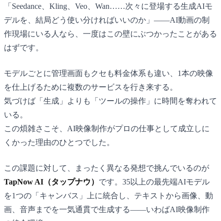
「Seedance、Kling、Veo、Wan……次々に登場する生成AIモ
デルを、結局どう使い分ければいいのか」——AI動画の制
作現場にいる人なら、一度はこの壁にぶつかったことがある
はずです。
モデルごとに管理画面もクセも料金体系も違い、1本の映像
を仕上げるために複数のサービスを行き来する。
気づけば「生成」よりも「ツールの操作」に時間を奪われて
いる。
この煩雑さこそ、AI映像制作がプロの仕事として成立しに
くかった理由のひとつでした。
この課題に対して、まったく異なる発想で挑んでいるのが
TapNow AI（タップナウ）
です。35以上の最先端AIモデル
を1つの「キャンバス」上に統合し、テキストから画像、動
画、音声までを一気通貫で生成する——いわばAI映像制作