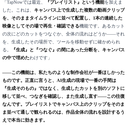
「TapNowでは最近、
『プレイリスト』という機能
を加えま
した。これは、
キャンバス上で生成した複数の動画クリップ
を、そのままタイムラインに並べて配置し、1本の連続した
映像としてその場で再生・確認できる
機能です。あるカット
の次にどのカットをつなぐか、全体の流れはどうか——それ
を、生成したその場所で、ツールを移動せずに確かめられ
る。
『生成』と『つなぐ』の間にあった分断を、キャンバス
の中で埋めた
わけです」
——この機能は、私たちのような制作会社が一番ほしかった
ものです。正直に言うと、AI生成の現場で一番の手間は
『生成そのもの』ではなく、生成したカットを別のソフトに
移して並べ、つなぎを確認し、また生成し直す——この往復
なんです。プレイリストでキャンバス上のクリップをそのま
ま並べて通しで観られるのは、作品全体の流れを設計するう
えで本当に効きます。