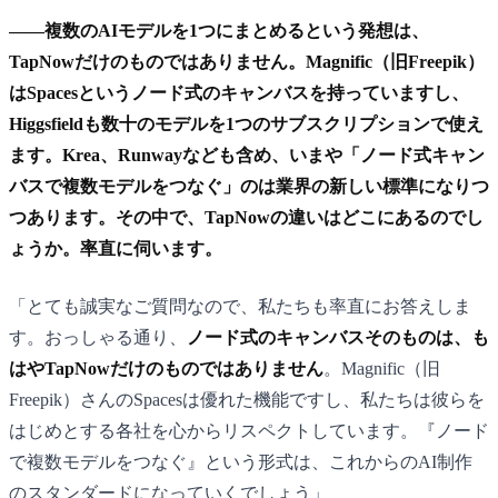
——複数のAIモデルを1つにまとめるという発想は、
TapNowだけのものではありません。Magnific（旧Freepik）
はSpacesというノード式のキャンバスを持っていますし、
Higgsfieldも数十のモデルを1つのサブスクリプションで使え
ます。Krea、Runwayなども含め、いまや「ノード式キャン
バスで複数モデルをつなぐ」のは業界の新しい標準になりつ
つあります。その中で、TapNowの違いはどこにあるのでし
ょうか。率直に伺います。
「とても誠実なご質問なので、私たちも率直にお答えしま
す。おっしゃる通り、
ノード式のキャンバスそのものは、も
はやTapNowだけのものではありません
。Magnific（旧
Freepik）さんのSpacesは優れた機能ですし、私たちは彼らを
はじめとする各社を心からリスペクトしています。『ノード
で複数モデルをつなぐ』という形式は、これからのAI制作
のスタンダードになっていくでしょう」