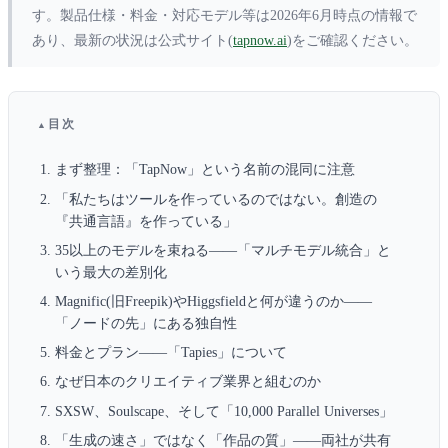
す。製品仕様・料金・対応モデル等は2026年6月時点の情報で
あり、最新の状況は公式サイト(
tapnow.ai
)をご確認ください。
目次
まず整理：「TapNow」という名前の混同に注意
「私たちはツールを作っているのではない。創造の
『共通言語』を作っている」
35以上のモデルを束ねる——「マルチモデル統合」と
いう最大の差別化
Magnific(旧Freepik)やHiggsfieldと何が違うのか——
「ノードの先」にある独自性
料金とプラン——「Tapies」について
なぜ日本のクリエイティブ業界と組むのか
SXSW、Soulscape、そして「10,000 Parallel Universes」
「生成の速さ」ではなく「作品の質」——両社が共有