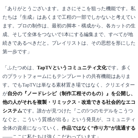
「ありがとうございます。まさにそこを狙った機能です。私
たちは『生成』はあくまで工程の一部でしかないと考えてい
ます。プロの制作は、最初の脚本・構成から、各カットの生
成、そして全体をつないで1本にする編集まで、すべてが地
続きであるべきだと。プレイリストは、その思想を形にした
第一歩です」
「ふたつめは、
TapTVというコミュニティ文化
です。多く
のプラットフォームにもテンプレートの共有機能はありま
す。でもTapTVは単なる素材置き場ではなく、クリエイター
が
自分の『ノードレシピ（制作工程そのもの）』を公開し、
他の人がそれを複製・リミックス・改造できる社会的なエコ
システム
です。誰かが見つけた『この5つのモデルをこうつ
なぐと、こういう質感が出る』という発見が、コミュニティ
全体の資産になっていく。
作品ではなく”作り方”が流通する
——ここに私たちは強くこだわっています」