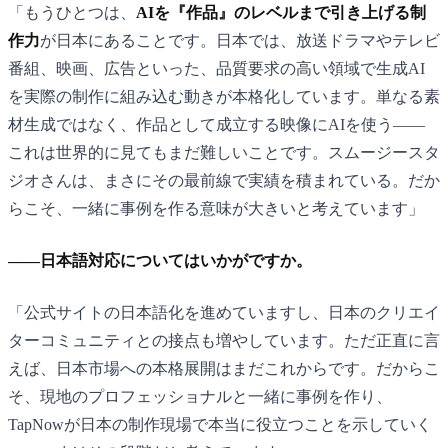
「もうひとつは、
AIを『作品』のレベルまで引き上げる制
作力
が日本にあることです。日本では、放送ドラマやテレビ
番組、映画、広告といった、品質要求の高い領域で生成AI
を実際の制作に組み込む動きが本格化しています。単なる素
材生成ではなく、作品として成立する映像にAIを使う——
これは世界的に見てもまだ難しいことです。スムージースタ
ジオさんは、まさにその最前線で実績を積まれている。だか
らこそ、一緒に事例を作る意味が大きいと考えています」
——日本語対応についてはいかがですか。
「公式サイトの日本語化を進めていますし、日本のクリエイ
ターコミュニティとの接点も増やしています。ただ正直に言
えば、日本市場への本格展開はまだこれからです。だからこ
そ、現地のプロフェッショナルと一緒に事例を作り、
TapNowが日本の制作現場で本当に役立つことを示していく