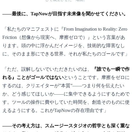
——最後に、TapNowが目指す未来像を聞かせてください。
「私たちのマニフェストに『From Imagination to Reality: Zero
Friction（想像から現実へ、摩擦ゼロで）』という言葉があ
ります。頭の中に浮かんだイメージを、技術的な障害なし
に、そのまま形にできる世界。それが私たちのゴールです」
「ただ、誤解しないでいただきたいのは、
『誰でも一瞬で作
れる』ことがゴールではない
ということです。摩擦をゼロに
するのは、クリエイターが”本質”——つまり何を伝えたい
か、どう感じてほしいか——に集中できるようにするためで
す。ツールの操作に費やしていた時間を、創造そのものに使
えるようにする。これがTapNowの存在理由です」
——その考え方は、スムージースタジオの哲学とも深く重な