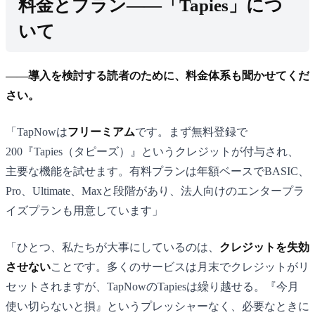
料金とプラン——「Tapies」につ
いて
——導入を検討する読者のために、料金体系も聞かせてくだ
さい。
「TapNowは
フリーミアム
です。まず無料登録で
200『Tapies（タピーズ）』というクレジットが付与され、
主要な機能を試せます。有料プランは年額ベースでBASIC、
Pro、Ultimate、Maxと段階があり、法人向けのエンタープラ
イズプランも用意しています」
「ひとつ、私たちが大事にしているのは、
クレジットを失効
させない
ことです。多くのサービスは月末でクレジットがリ
セットされますが、TapNowのTapiesは繰り越せる。『今月
使い切らないと損』というプレッシャーなく、必要なときに