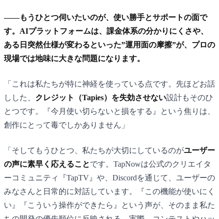
——もうひとつ伺いたいのが、使い勝手とサポートの面で
す。AIプラットフォームは、課金体系の分かりにくさや、
ある日突然仕様が変わるといった”運用面の摩擦”が、プロの
現場では地味に大きな問題になります。
「これは私たちが特に神経を使っている点です。先ほどお話
しした、
クレジット（Tapies）を失効させない
設計もそのひ
とつです。『今月使い切らないと損をする』という焦りは、
創作にとって毒でしかありません」
「そしてもうひとつ、私たちが大切にしているのが
ユーザー
の声に素早く応えること
です。TapNowは公式のクリエイタ
ーコミュニティ『TapTV』や、Discordを通じて、ユーザーの
みなさんと日常的に対話しています。『この機能が使いにく
い』『こういう操作ができたら』という声が、そのまま私た
ちの開発の優先順位に反映される。実際、コンテストやハッ