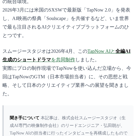
の統合環境。
2026年3月には米国のSXSWで最新版「TapNow 2.0」を発表
し、AI映画の祭典「Soulscape」を共催するなど、いま世界
で最も注目されるAIクリエイティブプラットフォームのひ
とつです。
スムージースタジオは2026年4月、この
TapNow AIと
全編AI
生成のショートドラマ
を共同制作
しました。
実際にプロの制作現場でTapNowを使い込んだ立場から、今
回はTapNowのGTM（日本市場担当者）に、その思想と戦
略、そして日本のクリエイティブ業界への展望を聞きまし
た。
聞き手について
本記事は、株式会社スムージースタジオ（生
成AI専門の映像制作会社）のリードエンジニア・弘田朗が、
TapNow AIの担当者に行ったインタビューを再構成したもので