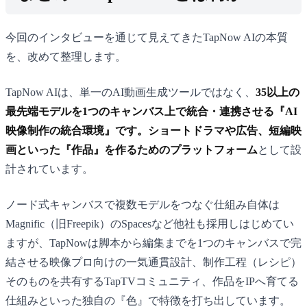
今回のインタビューを通じて見えてきたTapNow AIの本質
を、改めて整理します。
TapNow AIは、単一のAI動画生成ツールではなく、
35以上の
最先端モデルを1つのキャンバス上で統合・連携させる『AI
映像制作の統合環境』です。ショートドラマや広告、短編映
画といった『作品』を作るためのプラットフォーム
として設
計されています。
ノード式キャンバスで複数モデルをつなぐ仕組み自体は
Magnific（旧Freepik）のSpacesなど他社も採用しはじめてい
ますが、TapNowは脚本から編集までを1つのキャンバスで完
結させる映像プロ向けの一気通貫設計、制作工程（レシピ）
そのものを共有するTapTVコミュニティ、作品をIPへ育てる
仕組みといった独自の『色』で特徴を打ち出しています。