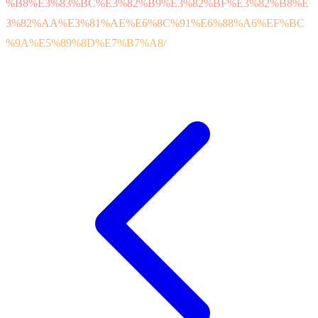
%B8%E3%83%BC%E3%82%B9%E3%82%BF%E3%82%B8%E
3%82%AA%E3%81%AE%E6%8C%91%E6%88%A6%EF%BC
%9A%E5%89%8D%E7%B7%A8/