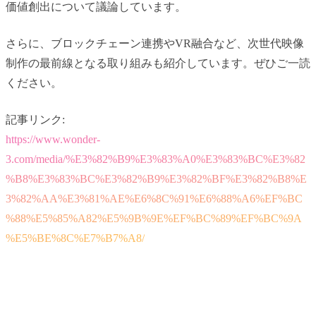
価値創出について議論しています。
さらに、ブロックチェーン連携やVR融合など、次世代映像
制作の最前線となる取り組みも紹介しています。ぜひご一読
ください。
記事リンク:
https://www.wonder-
3.com/media/%E3%82%B9%E3%83%A0%E3%83%BC%E3%82
%B8%E3%83%BC%E3%82%B9%E3%82%BF%E3%82%B8%E
3%82%AA%E3%81%AE%E6%8C%91%E6%88%A6%EF%BC
%88%E5%85%A82%E5%9B%9E%EF%BC%89%EF%BC%9A
%E5%BE%8C%E7%B7%A8/