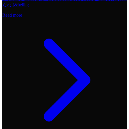
られ [&hellip;
Read more