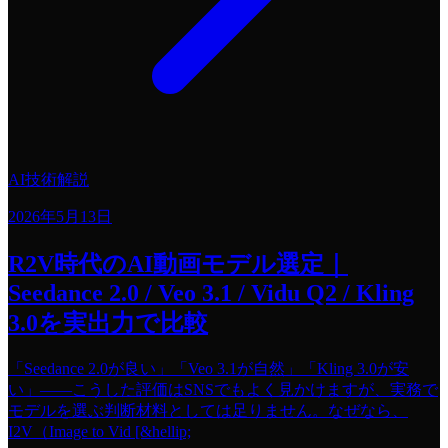
AI技術解説
2026年5月13日
R2V時代のAI動画モデル選定｜
Seedance 2.0 / Veo 3.1 / Vidu Q2 / Kling
3.0を実出力で比較
「Seedance 2.0が良い」「Veo 3.1が自然」「Kling 3.0が安
い」——こうした評価はSNSでもよく見かけますが、実務で
モデルを選ぶ判断材料としては足りません。なぜなら、
I2V（Image to Vid [&hellip;