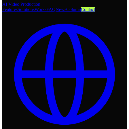
AI Video Production
Features
Solutions
Works
FAQ
News
Column
Contact