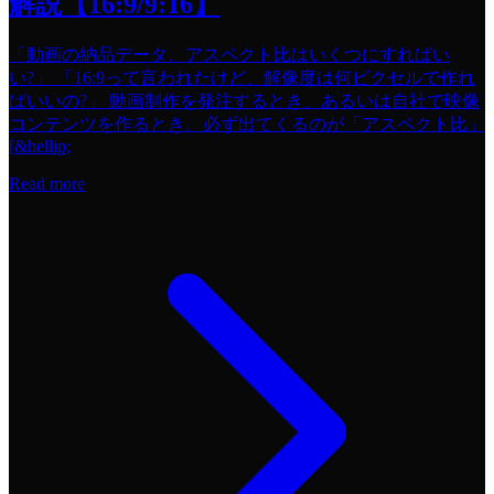
解説【16:9/9:16】
「動画の納品データ、アスペクト比はいくつにすればい
い?」 「16:9って言われたけど、解像度は何ピクセルで作れ
ばいいの?」 動画制作を発注するとき、あるいは自社で映像
コンテンツを作るとき、必ず出てくるのが「アスペクト比」
[&hellip;
Read more