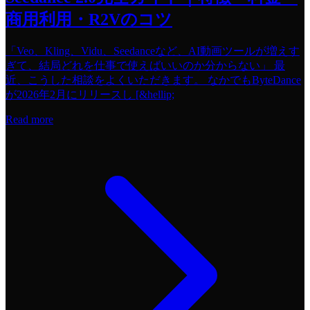
商用利用・R2Vのコツ
「Veo、Kling、Vidu、Seedanceなど、AI動画ツールが増えす
ぎて、結局どれを仕事で使えばいいのか分からない」 最
近、こうした相談をよくいただきます。 なかでもByteDance
が2026年2月にリリースし [&hellip;
Read more