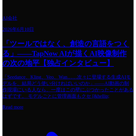
AI会社
2026年6月10日
「ツールではなく、創造の言語をつく
る」——TapNow AIが描くAI映像制作
の次の地平【独占インタビュー】
「Seedance、Kling、Veo、Wan……次々に登場する生成AIモ
デルを、結局どう使い分ければいいのか」——AI動画の制
作現場にいる人なら、一度はこの壁にぶつかったことがある
はずです。 モデルごとに管理画面もクセ [&hellip;
Read more