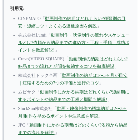
引用元:
CINEMATO「
動画制作の納期はどれくらい?種類別の目
安・短縮コツ・よくある遅延原因を解説
」
株式会社Lumii「
動画制作・映像制作の流れやスケジュー
ルとは?依頼から納品までの進め方・工程・手順、成功ポ
イントを徹底解説!
」
Crevo(VIDEO SQUARE)「
動画制作の納期はどれくらい?
納品までの流れと期間を短縮するコツを徹底解説
」
株式会社トック企画「
動画制作の納期は1〜3ヶ月が目安
｜短縮するための7つの準備と進行のコツ
」
ムビサク「
動画制作にかかる納期はどれくらい?短納期に
するポイントや納品までの工程と期間も解説!
」
StockSun株式会社「
動画・映像制作の標準納期は2〜3ヶ
月!制作を早めるポイントや注意点を解説
」
JPC「
動画制作にかかる期間はどのくらい?依頼から納品
までの流れを解説!
」