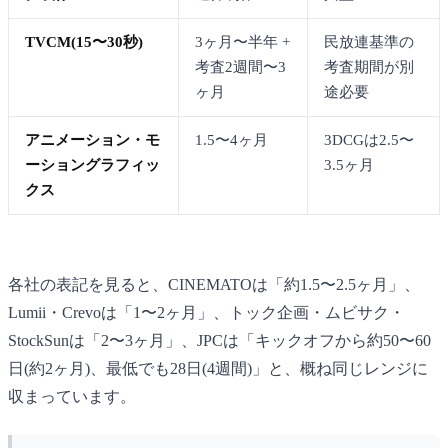
TVCM(15〜30秒)
3ヶ月〜半年 +
民放連基準の
考査2週間〜3
考査期間が別
ヶ月
途必要
アニメーション・モ
1.5〜4ヶ月
3DCGは2.5〜
ーショングラフィッ
3.5ヶ月
クス
各社の表記を見ると、CINEMATOは「約1.5〜2.5ヶ月」、
Lumii・Crevoは「1〜2ヶ月」、トック企画・ムビサク・
StockSunは「2〜3ヶ月」、JPCは「キックオフから約50〜60
日(約2ヶ月)、最低でも28日(4週間)」と、概ね同じレンジに
収まっています。