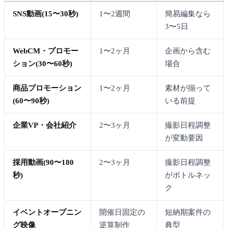
SNS動画(15〜30秒)
1〜2週間
簡易編集なら
3〜5日
WebCM・プロモー
1〜2ヶ月
企画から含む
ション(30〜60秒)
場合
商品プロモーション
1〜2ヶ月
素材が揃って
(60〜90秒)
いる前提
企業VP・会社紹介
2〜3ヶ月
撮影日程調整
が変動要因
採用動画(90〜180
2〜3ヶ月
撮影日程調整
秒)
がボトルネッ
ク
イベントオープニン
開催日固定の
短納期案件の
グ映像
逆算制作
典型