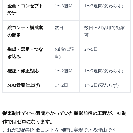
企画・コンセプト
1〜3週間
1〜3週間(変わらず)
設計
絵コンテ・構成案
数日
数日〜AI活用で短縮
の確定
可
生成・選定・つな
(撮影に該
2〜5日
ぎ込み
当)
確認・修正対応
1〜2週間
1〜2週間(変わらず)
MA(音響仕上げ)
1〜2日
1〜2日(変わらず)
従来制作で4〜6週間かかっていた撮影前後の工程が、AI制
作ではゼロになります。
これが短納期と低コストを同時に実現できる理由です。