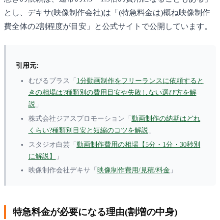
とし、デキサ(映像制作会社)は「(特急料金は)概ね映像制作
費全体の2割程度が目安」と公式サイトで公開しています。
引用元:
むびるプラス「
1分動画制作をフリーランスに依頼すると
きの相場は?種類別の費用目安や失敗しない選び方を解
説
」
株式会社ジアスプロモーション「
動画制作の納期はどれ
くらい?種類別目安と短縮のコツを解説
」
スタジオ白芸「
動画制作費用の相場【5分・1分・30秒別
に解説】
」
映像制作会社デキサ「
映像制作費用/見積/料金
」
特急料金が必要になる理由(割増の中身)