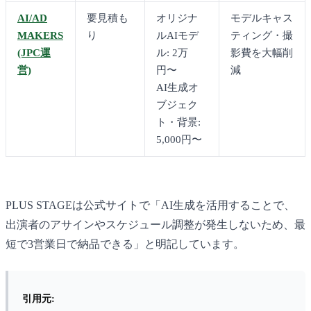
AI/AD
要見積も
オリジナ
モデルキャス
MAKERS
り
ルAIモデ
ティング・撮
(JPC運
ル: 2万
影費を大幅削
営)
円〜
減
AI生成オ
ブジェク
ト・背景:
5,000円〜
PLUS STAGEは公式サイトで「AI生成を活用することで、
出演者のアサインやスケジュール調整が発生しないため、最
短で3営業日で納品できる」と明記しています。
引用元: