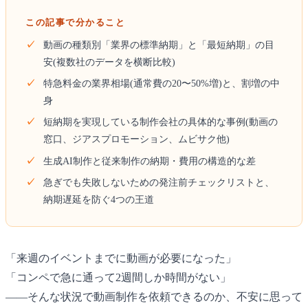
この記事で分かること
動画の種類別「業界の標準納期」と「最短納期」の目
安(複数社のデータを横断比較)
特急料金の業界相場(通常費の20〜50%増)と、割増の中
身
短納期を実現している制作会社の具体的な事例(動画の
窓口、ジアスプロモーション、ムビサク他)
生成AI制作と従来制作の納期・費用の構造的な差
急ぎでも失敗しないための発注前チェックリストと、
納期遅延を防ぐ4つの王道
「来週のイベントまでに動画が必要になった」
「コンペで急に通って2週間しか時間がない」
――そんな状況で動画制作を依頼できるのか、不安に思って