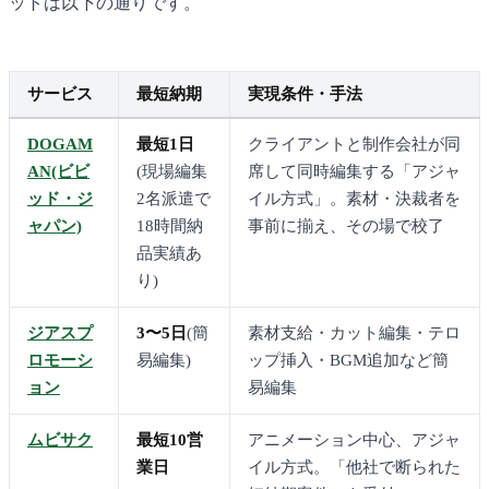
ットは以下の通りです。
サービス
最短納期
実現条件・手法
DOGAM
最短1日
クライアントと制作会社が同
AN(ビビ
(現場編集
席して同時編集する「アジャ
ッド・ジ
2名派遣で
イル方式」。素材・決裁者を
ャパン)
18時間納
事前に揃え、その場で校了
品実績あ
り)
ジアスプ
3〜5日
(簡
素材支給・カット編集・テロ
ロモーシ
易編集)
ップ挿入・BGM追加など簡
ョン
易編集
ムビサク
最短10営
アニメーション中心、アジャ
業日
イル方式。「他社で断られた