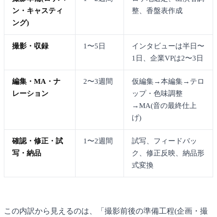
ン・キャスティ
整、香盤表作成
ング)
撮影・収録
1〜5日
インタビューは半日〜
1日、企業VPは2〜3日
編集・MA・ナ
2〜3週間
仮編集→本編集→テロ
レーション
ップ・色味調整
→MA(音の最終仕上
げ)
確認・修正・試
1〜2週間
試写、フィードバッ
写・納品
ク、修正反映、納品形
式変換
この内訳から見えるのは、「撮影前後の準備工程(企画・撮