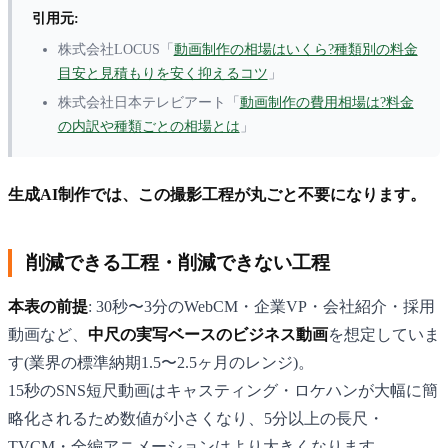
引用元:
株式会社LOCUS「
動画制作の相場はいくら?種類別の料金
目安と見積もりを安く抑えるコツ
」
株式会社日本テレビアート「
動画制作の費用相場は?料金
の内訳や種類ごとの相場とは
」
生成AI制作では、この撮影工程が丸ごと不要になります。
削減できる工程・削減できない工程
本表の前提
: 30秒〜3分のWebCM・企業VP・会社紹介・採用
動画など、
中尺の実写ベースのビジネス動画
を想定していま
す(業界の標準納期1.5〜2.5ヶ月のレンジ)。
15秒のSNS短尺動画はキャスティング・ロケハンが大幅に簡
略化されるため数値が小さくなり、5分以上の長尺・
TVCM・全編アニメーションはより大きくなります。