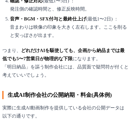
確認・修正対応
(最低1〜3日) ：
発注側の確認時間と、修正反映時間。
音声・BGM・SFX付与と最終仕上げ
(最低1〜2日) ：
音まわりは映像の印象を大きく左右します。ここを削る
と安っぽさが出ます。
つまり、
どれだけAIを駆使しても、企画から納品までは最
低でも5〜7営業日が物理的な下限
になります。
「明日納品」を謳う制作会社には、品質面で疑問符が付くと
考えていいでしょう。
生成AI制作会社の公開納期・料金(具体例)
実際に生成AI動画制作を提供している会社の公開データは
以下の通りです。