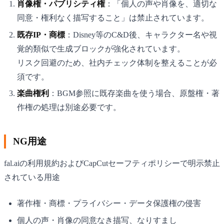
肖像権・パブリシティ権
：「個人の声や肖像を、適切な
同意・権利なく描写すること」は禁止されています。
既存IP・商標
：Disney等のC&D後、キャラクター名や視
覚的類似で生成ブロックが強化されています。
リスク回避のため、社内チェック体制を整えることが必
須です。
楽曲権利
：BGM参照に既存楽曲を使う場合、原盤権・著
作権の処理は別途必要です。
NG用途
fal.aiの利用規約およびCapCutセーフティポリシーで明示禁止
されている用途
著作権・商標・プライバシー・データ保護権の侵害
個人の声・肖像の同意なき描写、なりすまし