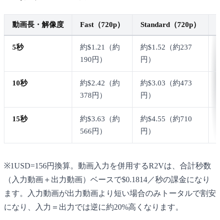
動画長・解像度
Fast（720p）
Standard（720p）
5秒
約$1.21（約
約$1.52（約237
190円）
円）
10秒
約$2.42（約
約$3.03（約473
378円）
円）
15秒
約$3.63（約
約$4.55（約710
566円）
円）
※1USD=156円換算。動画入力を併用するR2Vは、合計秒数
（入力動画＋出力動画）ベースで$0.1814／秒の課金になり
ます。入力動画が出力動画より短い場合のみトータルで割安
になり、入力＝出力では逆に約20%高くなります。