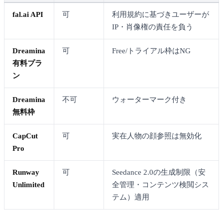
fal.ai API
可
利用規約に基づきユーザーが
IP・肖像権の責任を負う
Dreamina
可
Free/トライアル枠はNG
有料プラ
ン
Dreamina
不可
ウォーターマーク付き
無料枠
CapCut
可
実在人物の顔参照は無効化
Pro
Runway
可
Seedance 2.0の生成制限（安
Unlimited
全管理・コンテンツ検閲シス
テム）適用