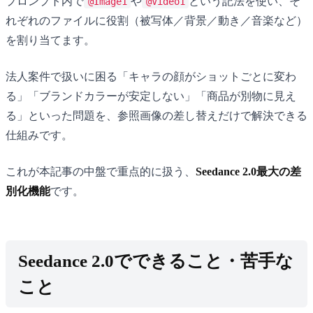
プロンプト内で
や
という記法を使い、そ
@Image1
@Video1
れぞれのファイルに役割（被写体／背景／動き／音楽など）
を割り当てます。
法人案件で扱いに困る「キャラの顔がショットごとに変わ
る」「ブランドカラーが安定しない」「商品が別物に見え
る」といった問題を、参照画像の差し替えだけで解決できる
仕組みです。
これが本記事の中盤で重点的に扱う、
Seedance 2.0最大の差
別化機能
です。
Seedance 2.0でできること・苦手な
こと