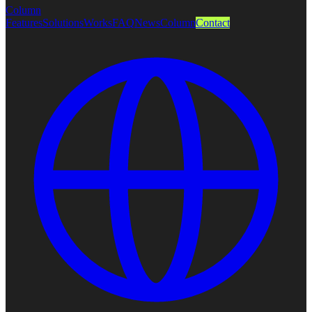
Column
Features
Solutions
Works
FAQ
News
Column
Contact