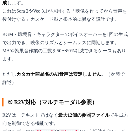
成
します。
これはSora 2やVeo 3.1が採用する「映像を作ってから音声を
後付けする」カスケード型と根本的に異なる設計です。
BGM・環境音・キャラクターのボイスオーバーを1回の生成
で出力でき、映像のリズムとシームレスに同期します。
MAや効果音作業の工数を50〜80%削減できるケースもあり
ます。
ただし
カタカナ商品名のAI音声は安定しません
。（次節で
詳述）
⑤ R2V対応（マルチモーダル参照）
R2Vは、テキストではなく
最大12個の参照ファイル
で生成方
向を制御できる機能です。