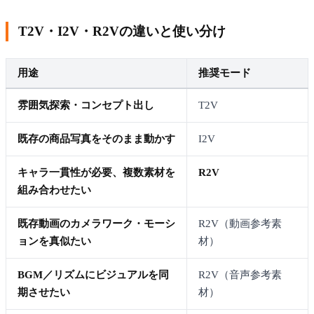
T2V・I2V・R2Vの違いと使い分け
用途
推奨モード
雰囲気探索・コンセプト出し
T2V
既存の商品写真をそのまま動かす
I2V
キャラ一貫性が必要、複数素材を
R2V
組み合わせたい
既存動画のカメラワーク・モーシ
R2V（動画参考素
ョンを真似たい
材）
BGM／リズムにビジュアルを同
R2V（音声参考素
期させたい
材）