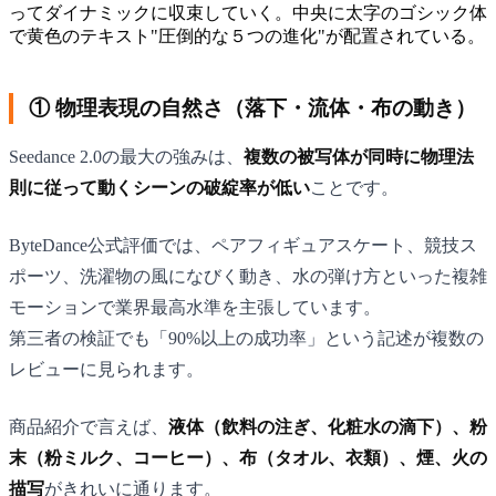
① 物理表現の自然さ（落下・流体・布の動き）
Seedance 2.0の最大の強みは、
複数の被写体が同時に物理法
則に従って動くシーンの破綻率が低い
ことです。
ByteDance公式評価では、ペアフィギュアスケート、競技ス
ポーツ、洗濯物の風になびく動き、水の弾け方といった複雑
モーションで業界最高水準を主張しています。
第三者の検証でも「90%以上の成功率」という記述が複数の
レビューに見られます。
商品紹介で言えば、
液体（飲料の注ぎ、化粧水の滴下）、粉
末（粉ミルク、コーヒー）、布（タオル、衣類）、煙、火の
描写
がきれいに通ります。