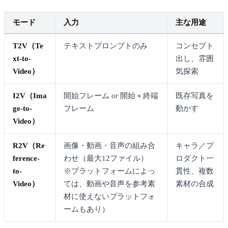
モード
入力
主な用途
T2V
（Te
テキストプロンプトのみ
コンセプト
xt-to-
出し、雰囲
Video）
気探索
I2V
（Ima
開始フレーム or 開始＋終端
既存写真を
ge-to-
フレーム
動かす
Video）
R2V
（Re
画像・動画・音声の組み合
キャラ／プ
ference-
わせ（最大12ファイル）
ロダクト一
to-
※プラットフォームによっ
貫性、複数
Video）
ては、動画や音声を参考素
素材の合成
材に使えないプラットフォ
ームもあり）